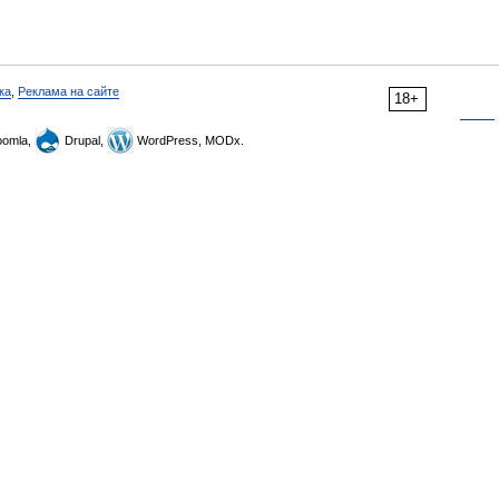
ка
,
Реклама на сайте
18+
omla,
Drupal,
WordPress, MODx.