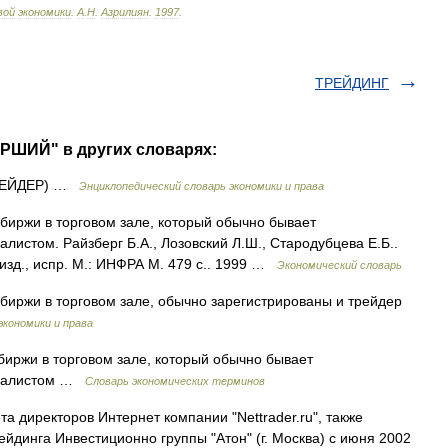
вой
экономики
.
А
.
Н
.
Азрилиян
.
1997
.
ТРЕЙДИНГ
АРШИЙ" в других словарях:
РЕЙДЕР) …
Энциклопедический словарь экономики и права
биржи в торговом зале, который обычно бывает
истом. Райзберг Б.А., Лозовский Л.Ш., Стародубцева Е.Б..
изд., испр. М.: ИНФРА М. 479 с.. 1999 …
Экономический словарь
биржи в торговом зале, обычно зарегистрированы и трейдер
экономики и права
ржи в торговом зале, который обычно бывает
циалистом …
Словарь экономических терминов
а директоров Интернет компании "Nettrader.ru", также
йдинга Инвестиционно группы "Атон" (г. Москва) с июня 2002