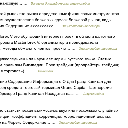
ил Финансовую… …
Большая биографическая энциклопедия
вой рынок это рынок определенных финансовых инструментов
я осуществления биржевых сделок Биржевой рынок, виды
ятия Содержание >>>>>>>>>> …
Энциклопедия инвестора
orex V это обучающий интернет проект в области валютного
оекта Masterforex V, организатор и преподаватели
5, методы обмана клиентов проекта… …
Энциклопедия инвестора
циклопедичен или нарушает нормы русского языка. Статью
им правилам Википедии. Проп трейдинг (пропрайтери трейдинг,
стная торговля») … …
Википедия
ание Содержание Информация о О Для Гранд Капитал Для
вод средств Торговый терминал Grand Capital Партнерские
 брокере Гранд Капитал Находится на… …
Энциклопедия
то статистическая взаимосвязь двух или нескольких случайных
ляции, коэффициент корреляции, корреляционный анализ,
пар на Форекс Содержание… …
Энциклопедия инвестора