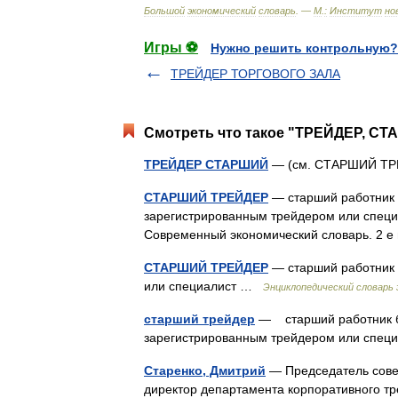
Большой
экономический
словарь
. —
М
.
:
Институт
но
Игры ⚽
Нужно решить контрольную?
ТРЕЙДЕР ТОРГОВОГО ЗАЛА
Смотреть что такое "ТРЕЙДЕР, СТ
ТРЕЙДЕР СТАРШИЙ
— (см. СТАРШИЙ Т
СТАРШИЙ ТРЕЙДЕР
— старший работник 
зарегистрированным трейдером или специал
Современный экономический словарь. 2 е 
СТАРШИЙ ТРЕЙДЕР
— старший работник 
или специалист …
Энциклопедический словарь 
старший трейдер
— старший работник би
зарегистрированным трейдером или спе
Старенко, Дмитрий
— Председатель совет
директор департамента корпоративного тре