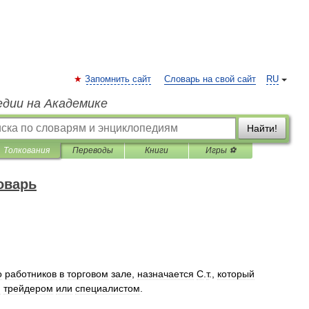
Запомнить сайт
Словарь на свой сайт
RU
едии на Академике
Найти!
Толкования
Переводы
Книги
Игры ⚽
оварь
о
работников
в
торговом
зале
,
назначается
С
.
т
.,
который
м
трейдером
или
специалистом
.