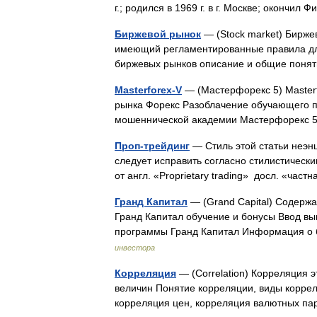
г.; родился в 1969 г. в г. Москве; оконч
Биржевой рынок
— (Stock market) Бирже
имеющий регламентированные правила дл
биржевых рынков описание и общие пон
Masterforex-V
— (Мастерфорекс 5) Masterf
рынка Форекс Разоблачение обучающего пр
мошеннической академии Мастерфорекс 
Проп-трейдинг
— Стиль этой статьи неэн
следует исправить согласно стилистическ
от англ. «Proprietary trading» досл. «ча
Гранд Капитал
— (Grand Capital) Содерж
Гранд Капитал обучение и бонусы Ввод вы
программы Гранд Капитал Информация о
инвестора
Корреляция
— (Correlation) Корреляция э
величин Понятие корреляции, виды корре
корреляция цен, корреляция валютных 